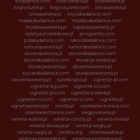
litvadalnice.com
litwa-winieta.pl
litwawinieta.pl
livignotunel.pl
livignotunnel.com
lotvawinieta.pl
lotwawinieta.pl
lotysskadalnice.com
madarskadalnice.com
moldavskadalnice.com
moldawiawinieta.pl
najtanszewiniety.pl
oplatyautostradowe.pl
pl-vignette.com
polskadalnice.com
rakouskadalnice.com
rumuniawinieta.pl
rumunskadalnice.com
sloveniawinieta.pl
slovenskadalnice.com
slovinskadalnice.com
slowacja-winieta.pl
slowacjawinieta.pl
sloweniawinieta.pl
svycarskadalnice.com
szwajcariawinieta.pl
słoweniawinieta.pl
tunellivigno.pl
vignette-at.com
vignette-bg.com
vignette-cz.com
vignette-pl.com
vignette-poland.pl
vignette-ro.com
vignette-si.com
vignette.pl
vignettepoland.pl
vinetki.pl
vinietaelectronica.com
vinieteelectronice.com
wegrywinieta.pl
winieta-austria.pl
winieta-czechy.pl
winieta-litwa.pl
winieta-słowacja.pl
winieta-wegry.pl
winieta-węgry.pl
winieta.org
winietaaustria.pl
winietaaustriaonline.pl
winietaautostradowa.pl