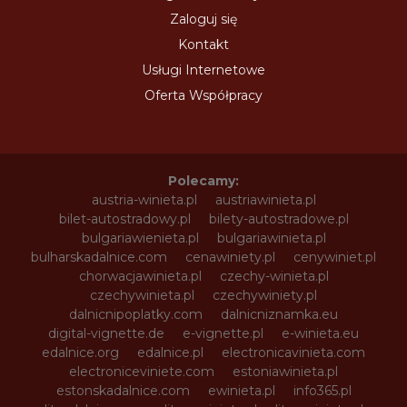
Zaloguj się
Kontakt
Usługi Internetowe
Oferta Współpracy
Polecamy:
austria-winieta.pl
austriawinieta.pl
bilet-autostradowy.pl
bilety-autostradowe.pl
bulgariawienieta.pl
bulgariawinieta.pl
bulharskadalnice.com
cenawiniety.pl
cenywiniet.pl
chorwacjawinieta.pl
czechy-winieta.pl
czechywinieta.pl
czechywiniety.pl
dalnicnipoplatky.com
dalnicniznamka.eu
digital-vignette.de
e-vignette.pl
e-winieta.eu
edalnice.org
edalnice.pl
electronicavinieta.com
electroniceviniete.com
estoniawinieta.pl
estonskadalnice.com
ewinieta.pl
info365.pl