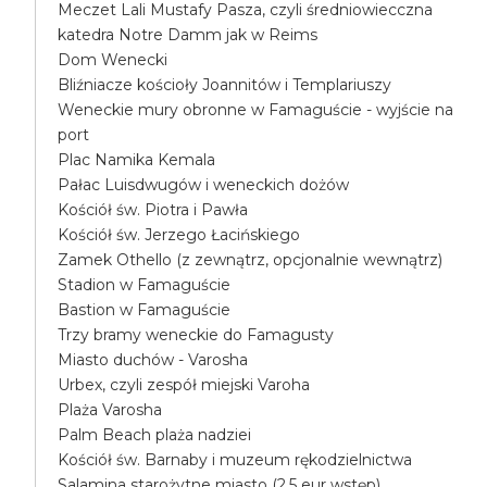
Meczet Lali Mustafy Pasza, czyli średniowiecczna
katedra Notre Damm jak w Reims
Dom Wenecki
Bliźniacze kościoły Joannitów i Templariuszy
Weneckie mury obronne w Famaguście - wyjście na
port
Plac Namika Kemala
Pałac Luisdwugów i weneckich dożów
Kościół św. Piotra i Pawła
Kościół św. Jerzego Łacińskiego
Zamek Othello (z zewnątrz, opcjonalnie wewnątrz)
Stadion w Famaguście
Bastion w Famaguście
Trzy bramy weneckie do Famagusty
Miasto duchów - Varosha
Urbex, czyli zespół miejski Varoha
Plaża Varosha
Palm Beach plaża nadziei
Kościół św. Barnaby i muzeum rękodzielnictwa
Salamina starożytne miasto (2.5 eur wstęp)