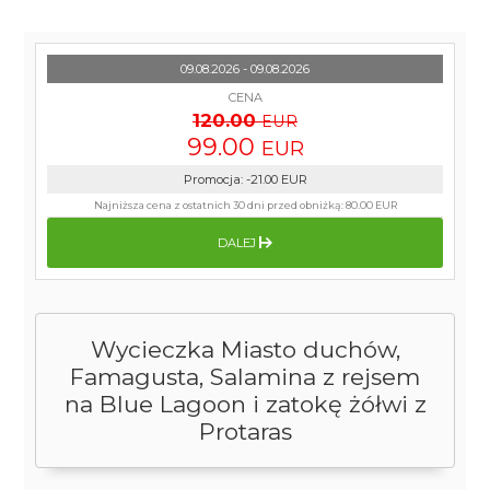
09.08.2026 - 09.08.2026
CENA
120.00
EUR
99.00
EUR
Promocja
:
-21.00
EUR
Najniższa cena z ostatnich 30 dni przed obniżką:
80.00 EUR
DALEJ
Wycieczka Miasto duchów,
Famagusta, Salamina z rejsem
na Blue Lagoon i zatokę żółwi z
Protaras