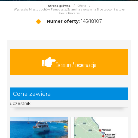
Strona główna
/
Oferta
/
Wycieczka Miasto duchów, Famagusta, Salamina z rejsem na Blue Lagoon i zatokę
żółwi z Protaras
Numer oferty:
145/18107
Terminy / rezerwacja
Cena zawiera
uczestnik