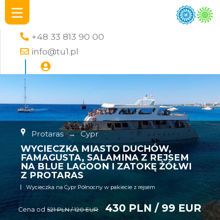
+48 33 813 90 00
info@tu1.pl
Protaras
→
Cypr
WYCIECZKA MIASTO DUCHÓW,
FAMAGUSTA, SALAMINA Z REJSEM
NA BLUE LAGOON I ZATOKĘ ŻÓŁWI
Z PROTARAS
Wycieczka na Cypr Północny w pakiecie z rejsem
430 PLN / 99 EUR
Cena od
521 PLN / 120 EUR