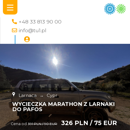
+48 33 813 90 00
info@tu1.pl
Larnaca
→
Cypr
WYCIECZKA MARATHON Z LARNAKI
DO PAFOS
326 PLN / 75 EUR
Cena od
391 PLN / 90 EUR