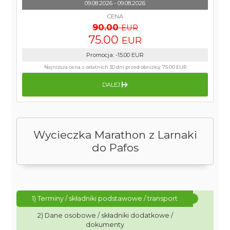
09.08.2026 - 09.08.2026
CENA
90.00
EUR
75.00
EUR
Promocja
:
-15.00
EUR
Najniższa cena z ostatnich 30 dni przed obniżką:
75.00 EUR
DALEJ
Wycieczka Marathon z Larnaki
do Pafos
1) Terminy / składniki podstawowe / transport
2) Dane osobowe / składniki dodatkowe /
dokumenty