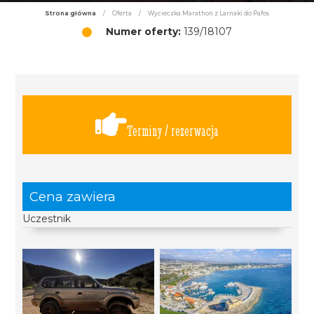
Strona główna
/
Oferta
/
Wycieczka Marathon z Larnaki do Pafos
Numer oferty:
139/18107
Terminy / rezerwacja
Cena zawiera
Uczestnik