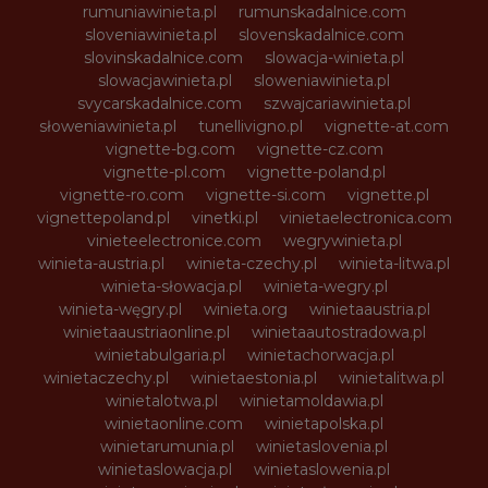
rumuniawinieta.pl
rumunskadalnice.com
sloveniawinieta.pl
slovenskadalnice.com
slovinskadalnice.com
slowacja-winieta.pl
slowacjawinieta.pl
sloweniawinieta.pl
svycarskadalnice.com
szwajcariawinieta.pl
słoweniawinieta.pl
tunellivigno.pl
vignette-at.com
vignette-bg.com
vignette-cz.com
vignette-pl.com
vignette-poland.pl
vignette-ro.com
vignette-si.com
vignette.pl
vignettepoland.pl
vinetki.pl
vinietaelectronica.com
vinieteelectronice.com
wegrywinieta.pl
winieta-austria.pl
winieta-czechy.pl
winieta-litwa.pl
winieta-słowacja.pl
winieta-wegry.pl
winieta-węgry.pl
winieta.org
winietaaustria.pl
winietaaustriaonline.pl
winietaautostradowa.pl
winietabulgaria.pl
winietachorwacja.pl
winietaczechy.pl
winietaestonia.pl
winietalitwa.pl
winietalotwa.pl
winietamoldawia.pl
winietaonline.com
winietapolska.pl
winietarumunia.pl
winietaslovenia.pl
winietaslowacja.pl
winietaslowenia.pl