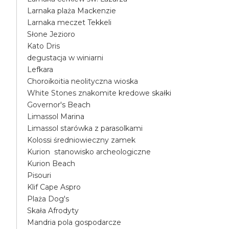
Larnaka plaża Mackenzie
Larnaka meczet Tekkeli
Słone Jezioro
Kato Dris
degustacja w winiarni
Lefkara
Choroikoitia neolityczna wioska
White Stones znakomite kredowe skałki
Governor's Beach
Limassol Marina
Limassol starówka z parasolkami
Kolossi średniowieczny zamek
Kurion stanowisko archeologiczne
Kurion Beach
Pisouri
Klif Cape Aspro
Plaża Dog's
Skała Afrodyty
Mandria pola gospodarcze