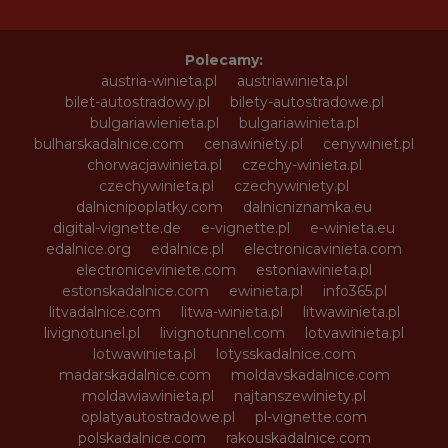
Polecamy:
austria-winieta.pl
austriawinieta.pl
bilet-autostradowy.pl
bilety-autostradowe.pl
bulgariawienieta.pl
bulgariawinieta.pl
bulharskadalnice.com
cenawiniety.pl
cenywiniet.pl
chorwacjawinieta.pl
czechy-winieta.pl
czechywinieta.pl
czechywiniety.pl
dalnicnipoplatky.com
dalnicniznamka.eu
digital-vignette.de
e-vignette.pl
e-winieta.eu
edalnice.org
edalnice.pl
electronicavinieta.com
electroniceviniete.com
estoniawinieta.pl
estonskadalnice.com
ewinieta.pl
info365.pl
litvadalnice.com
litwa-winieta.pl
litwawinieta.pl
livignotunel.pl
livignotunnel.com
lotvawinieta.pl
lotwawinieta.pl
lotysskadalnice.com
madarskadalnice.com
moldavskadalnice.com
moldawiawinieta.pl
najtanszewiniety.pl
oplatyautostradowe.pl
pl-vignette.com
polskadalnice.com
rakouskadalnice.com